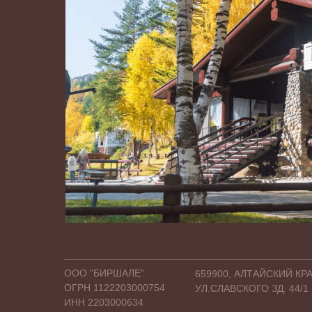
ООО "БИРШАЛЕ"
659900, АЛТАЙСКИЙ КР
ОГРН 1122203000754
УЛ.СЛАВСКОГО ЗД. 44/1
ИНН 2203000634