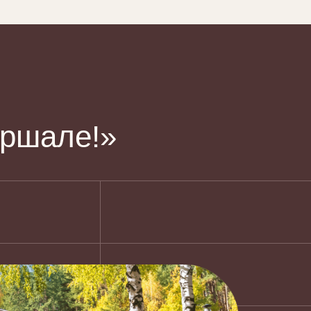
иршале!»