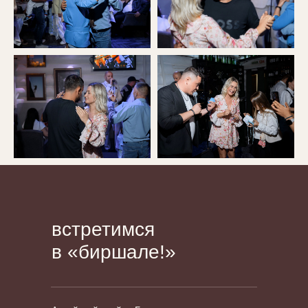
встретимся
в «биршале!»