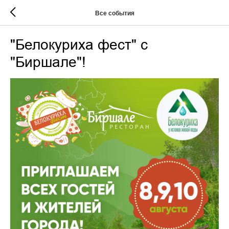
Все события
"Белокуриха фест" с
"Биршале"!