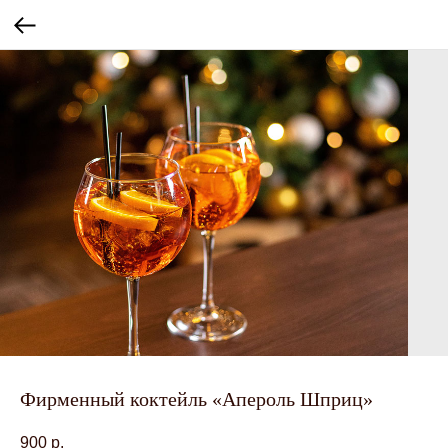
Фирменный коктейль «Апероль Шприц»
900
р.