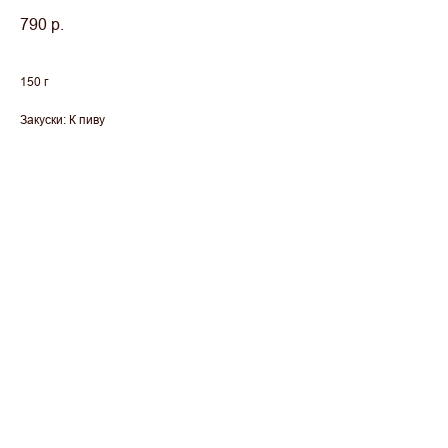
790
р.
150 г
Закуски: К пиву