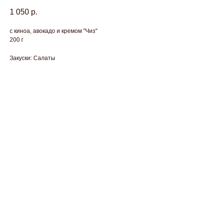
1 050
р.
с киноа, авокадо и кремом "Чиз"
200 г
Закуски: Салаты