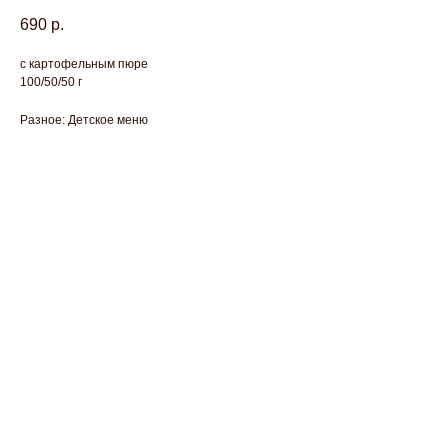
690
р.
с картофельным пюре
100/50/50 г
Разное: Детское меню