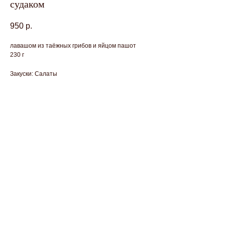
судаком
950
р.
лавашом из таёжных грибов и яйцом пашот
230 г
Закуски: Салаты