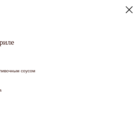
гриле
сливочным соусом
а